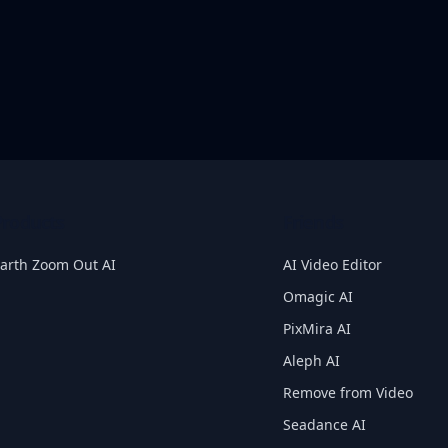
Products
Friends
arth Zoom Out AI
AI Video Editor
Omagic AI
PixMira AI
Aleph AI
Remove from Video
Seadance AI